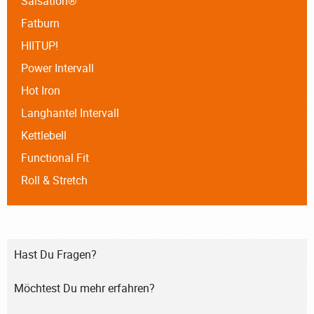
Salsation®
Fatburn
HIITUP!
Power Intervall
Hot Iron
Langhantel Intervall
Kettlebell
Functional Fit
Roll & Stretch
Hast Du Fragen?
Möchtest Du mehr erfahren?